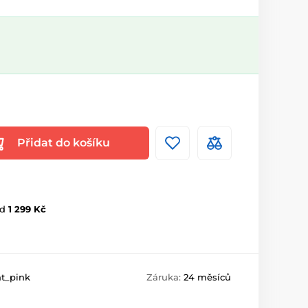
Přidat do košíku
d
1 299 Kč
ht_pink
Záruka:
24 měsíců