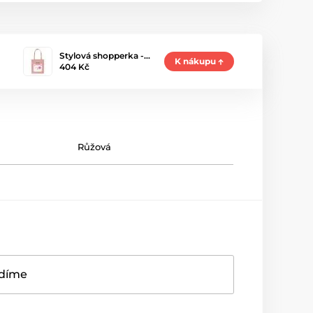
Stylová shopperka -…
K nákupu
404 Kč
Růžová
adíme