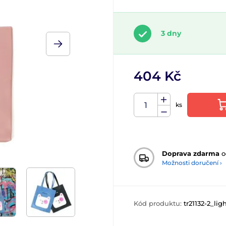
3 dny
404 Kč
ks
Doprava zdarma
o
Možnosti doručení ›
Kód produktu:
tr21132-2_lig