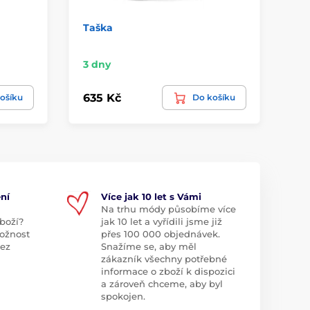
Taška
St
3 dny
3 
635 Kč
40
ošíku
Do košíku
ní
Více jak 10 let s Vámi
Na trhu módy působíme více
boží?
jak 10 let a vyřídili jsme již
ožnost
přes 100 000 objednávek.
bez
Snažíme se, aby měl
zákazník všechny potřebné
informace o zboží k dispozici
a zároveň chceme, aby byl
spokojen.