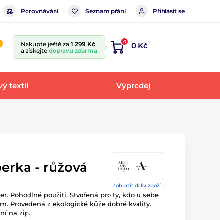
Porovnávání
Seznam přání
Přihlásit se
0
Nakupte ještě za
1 299 Kč
0 Kč
a získejte
dopravu zdarma
ý textil
Výprodej
erka - růžová
Zobrazit další zboží ›
r. Pohodlné použití. Stvořená pro ty, kdo u sebe
. Provedená z ekologické kůže dobré kvality.
í na zip.