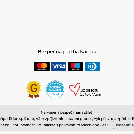
Bezpečná platba kartou
Na Vašem bezpečí nám záleží
© 2026 www.stylomat.cz ⦁ E-shop vytvořila
SIMPLIA.cz
případě jde spíš o to, Vám zpříjemnit nákupní proces, vylepšovat a zpře
u nebo jinou pěknost. Souhlasíte s používáním všech
cookies
?
Nesouhla