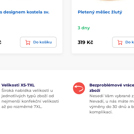
s designem kostela sv.
Pletený měšec žlutý
3 dny
č
319 Kč
Do košíku
Do k
Velikosti XS-7XL
Bezproblémové vráce
Široká nabídka velikostí u
zboží
jednotlivých typů zboží od
Nesedí Vám vybrané z
nejmenší konfekční velikosti
Nevadí, u nás máte m
až po rozměrné 7XL.
výměny do 30 dnů a 
komplikací.