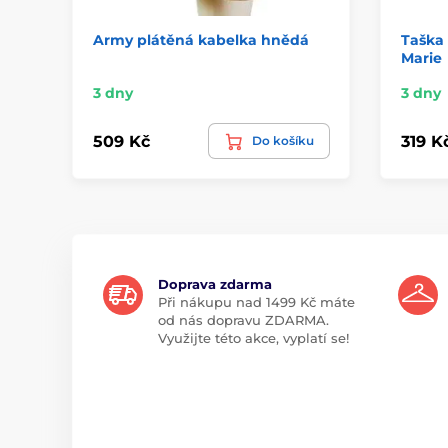
Army plátěná kabelka hnědá
Taška 
Marie
3 dny
3 dny
509 Kč
319 K
Do košíku
Doprava zdarma
Při nákupu nad 1499 Kč máte
od nás dopravu ZDARMA.
Využijte této akce, vyplatí se!