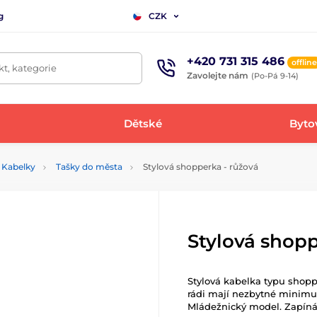
g
CZK
+420 731 315 486
offline
t, kategorie
Zavolejte nám
(Po-Pá 9-14)
Dětské
Bytov
Kabelky
Tašky do města
Stylová shopperka - růžová
Stylová shopp
Stylová kabelka typu shoppe
rádi mají nezbytné minimum
Mládežnický model. Zapínán