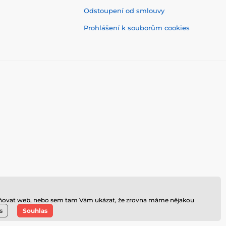
Odstoupení od smlouvy
Prohlášení k souborům cookies
hledňovat web, nebo sem tam Vám ukázat, že zrovna máme nějakou
s
Souhlas