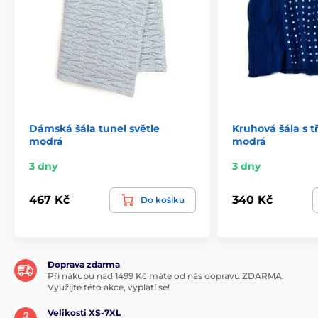
Dámská šála tunel světle
Kruhová šála s 
modrá
modrá
3 dny
3 dny
467 Kč
340 Kč
Do košíku
Doprava zdarma
Při nákupu nad 1499 Kč máte od nás dopravu ZDARMA.
Využijte této akce, vyplatí se!
Velikosti XS-7XL