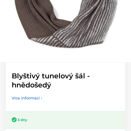
Blyštivý tunelový šál -
hnědošedý
Více informací ›
3 dny