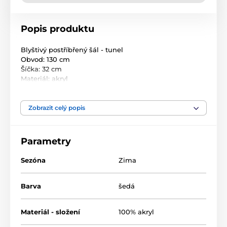
Popis produktu
Blyštivý postříbřený šál - tunel
Obvod: 130 cm
Šíčka: 32 cm
Materiál: akryl
Rozměr: 130cm x 32cm
Složení: 100% akryl
Zobrazit celý popis
Parametry
Sezóna
Zima
Barva
šedá
Materiál - složení
100% akryl