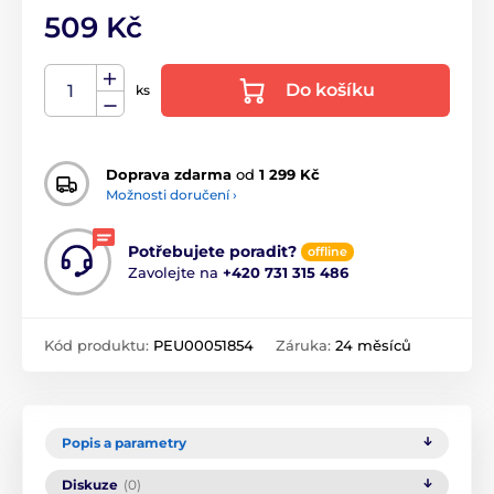
509 Kč
Do košíku
ks
Doprava zdarma
od
1 299 Kč
Možnosti doručení ›
Potřebujete poradit?
offline
Zavolejte na
+420 731 315 486
Kód produktu:
PEU00051854
Záruka:
24 měsíců
Popis a parametry
Diskuze
(0)