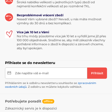
Široká nabídka velikostí u jednotlivých typů zboží od
nejmenší konfekční velikosti až po rozměrné 7XL.
Bezproblémové vrácení zboží
Nesedí Vám vybrané zboží? Nevadí, u nás máte možnost
výměny do 30 dnů a bez komplikací.
Více jak 10 let s Vámi
Na trhu módy působíme více jak 10 let a vyřídili jsme již přes
100 000 objednávek. Snažíme se, aby měl zákazník všechny
potřebné informace o zboží k dispozici a zároveň chceme,
aby byl spokojen.
Přihlaste se do newsletteru
Zde napište váš e-mail
Přihlásit
Přihlášením se k odběru newsletteru souhlasíte se
zpracováním
osobních údajů
. Z odběru se můžete kdykoliv odhlásit.
Potřebujete poradit
offline
Zákaznický servis je k dispozici