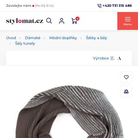
+420 731 315 486
Zavolejte nám
(Po-Pá 9-14)
0
Menu
Úvod
Dámské
Módní doplňky
Šátky a šály
Šály tunely
Výrobce