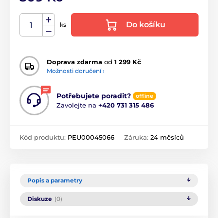
Do košíku
ks
Doprava zdarma
od
1 299 Kč
Možnosti doručení ›
Potřebujete poradit?
offline
Zavolejte na
+420 731 315 486
Kód produktu:
PEU00045066
Záruka:
24 měsíců
Popis a parametry
Diskuze
(0)