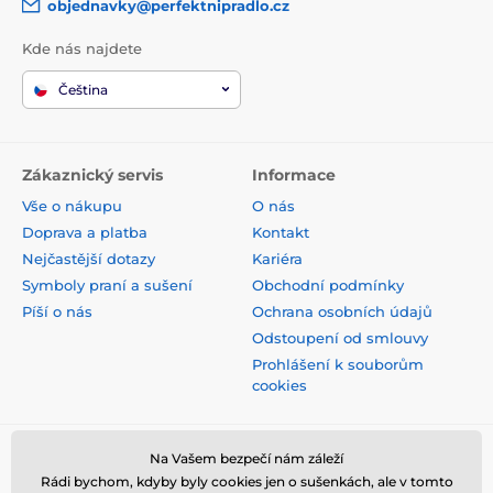
objednavky@perfektnipradlo.cz
Kde nás najdete
Čeština
Zákaznický servis
Informace
Vše o nákupu
O nás
Doprava a platba
Kontakt
Nejčastější dotazy
Kariéra
Symboly praní a sušení
Obchodní podmínky
Píší o nás
Ochrana osobních údajů
Odstoupení od smlouvy
Prohlášení k souborům
cookies
Bezpečná platba kartou
Na Vašem bezpečí nám záleží
Rádi bychom, kdyby byly cookies jen o sušenkách, ale v tomto