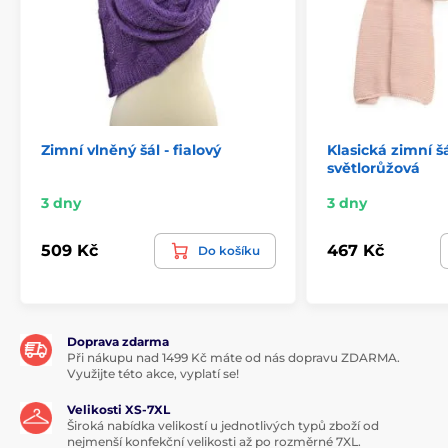
Zimní vlněný šál - fialový
Klasická zimní š
světlorůžová
3 dny
3 dny
509 Kč
467 Kč
Do košíku
Doprava zdarma
Při nákupu nad 1499 Kč máte od nás dopravu ZDARMA.
Využijte této akce, vyplatí se!
Velikosti XS-7XL
Široká nabídka velikostí u jednotlivých typů zboží od
nejmenší konfekční velikosti až po rozměrné 7XL.