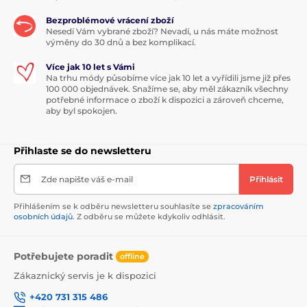
Bezproblémové vrácení zboží
Nesedí Vám vybrané zboží? Nevadí, u nás máte možnost
výměny do 30 dnů a bez komplikací.
Více jak 10 let s Vámi
Na trhu módy působíme více jak 10 let a vyřídili jsme již přes
100 000 objednávek. Snažíme se, aby měl zákazník všechny
potřebné informace o zboží k dispozici a zároveň chceme,
aby byl spokojen.
Přihlaste se do newsletteru
Zde napište váš e-mail
Přihlásit
Přihlášením se k odběru newsletteru souhlasíte se
zpracováním
osobních údajů
. Z odběru se můžete kdykoliv odhlásit.
Potřebujete poradit
offline
Zákaznický servis je k dispozici
+420 731 315 486