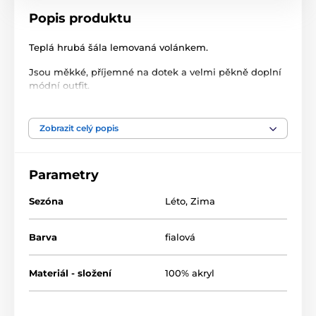
Popis produktu
Teplá hrubá šála lemovaná volánkem.
Jsou měkké, příjemné na dotek a velmi pěkně doplní
módní outfit.
Rozměry: 165 cm x 75 cm
Zobrazit celý popis
100% akryl
Parametry
Produkt je zařazen v kategoriích
Sezóna
Léto
,
Zima
Barva
fialová
Materiál - složení
100% akryl