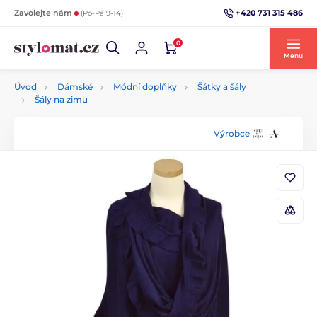
+420 731 315 486
Zavolejte nám
(Po-Pá 9-14)
0
Menu
Úvod
Dámské
Módní doplňky
Šátky a šály
Šály na zimu
Výrobce