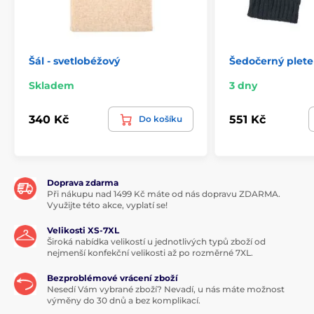
Šál - svetlobéžový
Šedočerný plete
Skladem
3 dny
340 Kč
551 Kč
Do košíku
Doprava zdarma
Při nákupu nad 1499 Kč máte od nás dopravu ZDARMA.
Využijte této akce, vyplatí se!
Velikosti XS-7XL
Široká nabídka velikostí u jednotlivých typů zboží od
nejmenší konfekční velikosti až po rozměrné 7XL.
Bezproblémové vrácení zboží
Nesedí Vám vybrané zboží? Nevadí, u nás máte možnost
výměny do 30 dnů a bez komplikací.