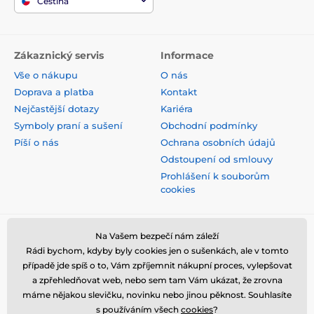
Čeština
Zákaznický servis
Informace
Vše o nákupu
O nás
Doprava a platba
Kontakt
Nejčastější dotazy
Kariéra
Symboly praní a sušení
Obchodní podmínky
Píší o nás
Ochrana osobních údajů
Odstoupení od smlouvy
Prohlášení k souborům
cookies
Bezpečná platba kartou
Na Vašem bezpečí nám záleží
Rádi bychom, kdyby byly cookies jen o sušenkách, ale v tomto
případě jde spíš o to, Vám zpříjemnit nákupní proces, vylepšovat
a zpřehledňovat web, nebo sem tam Vám ukázat, že zrovna
máme nějakou slevičku, novinku nebo jinou pěknost. Souhlasíte
s používáním všech
cookies
?