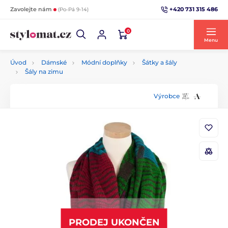
+420 731 315 486
Zavolejte nám
(Po-Pá 9-14)
0
Menu
Úvod
Dámské
Módní doplňky
Šátky a šály
Šály na zimu
Výrobce
PRODEJ UKONČEN