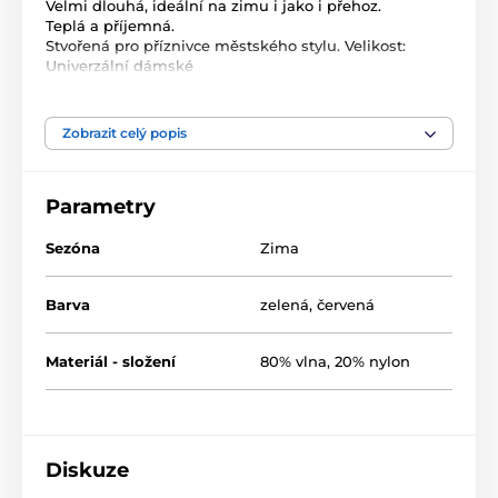
Velmi dlouhá, ideální na zimu i jako i přehoz.
Teplá a příjemná.
Stvořená pro příznivce městského stylu. Velikost:
Univerzální dámské
Materiál: akryl
Vlastní jméno: Šála Dizziness
Barva: zelený, červený
Zobrazit celý popis
Pohlaví: dámské
Šířka: 35 cm
Délka: 200 cm
Parametry
Šál
Původ
Materiál: akryl
Sezóna
Zima
Barva: červená
Barva: zelená
Barva
zelená
,
červená
Pohlaví: dámské
Materiál - složení
80% vlna, 20% nylon
Diskuze