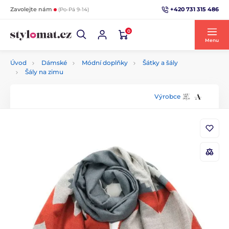
+420 731 315 486
Zavolejte nám
(Po-Pá 9-14)
0
Menu
Úvod
Dámské
Módní doplňky
Šátky a šály
Šály na zimu
Výrobce