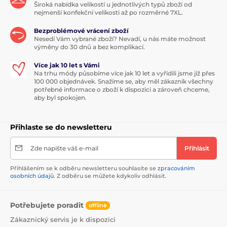
Široká nabídka velikostí u jednotlivých typů zboží od
nejmenší konfekční velikosti až po rozměrné 7XL.
Bezproblémové vrácení zboží
Nesedí Vám vybrané zboží? Nevadí, u nás máte možnost
výměny do 30 dnů a bez komplikací.
Více jak 10 let s Vámi
Na trhu módy působíme více jak 10 let a vyřídili jsme již přes
100 000 objednávek. Snažíme se, aby měl zákazník všechny
potřebné informace o zboží k dispozici a zároveň chceme,
aby byl spokojen.
Přihlaste se do newsletteru
Zde napište váš e-mail
Přihlásit
Přihlášením se k odběru newsletteru souhlasíte se
zpracováním
osobních údajů
. Z odběru se můžete kdykoliv odhlásit.
Potřebujete poradit
offline
Zákaznický servis je k dispozici