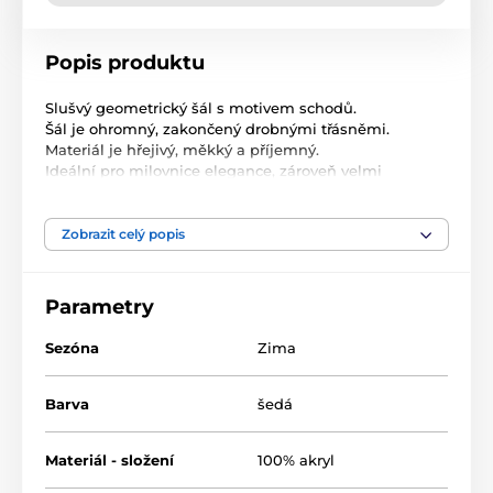
Popis produktu
Slušvý geometrický šál s motivem schodů.
Šál je ohromný, zakončený drobnými třásněmi.
Materiál je hřejivý, měkký a příjemný.
Ideální pro milovnice elegance, zároveň velmi
pohodlný.
Rozměr: 190x70cm
Zobrazit celý popis
Složení: 100% akryl
Parametry
Sezóna
Zima
Barva
šedá
Materiál - složení
100% akryl