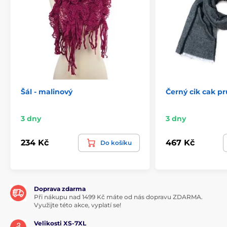
Šál - malinový
Černý cik cak p
3 dny
3 dny
234 Kč
467 Kč
Do košíku
Doprava zdarma
Při nákupu nad 1499 Kč máte od nás dopravu ZDARMA.
Využijte této akce, vyplatí se!
Velikosti XS-7XL