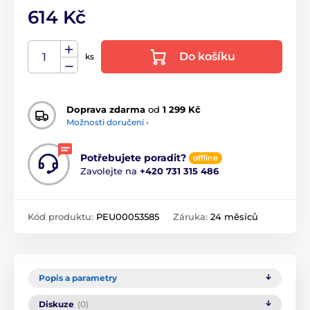
614 Kč
Do košíku
ks
Doprava zdarma
od
1 299 Kč
Možnosti doručení ›
Potřebujete poradit?
offline
Zavolejte na
+420 731 315 486
Kód produktu:
PEU00053585
Záruka:
24 měsíců
Popis a parametry
Diskuze
(0)