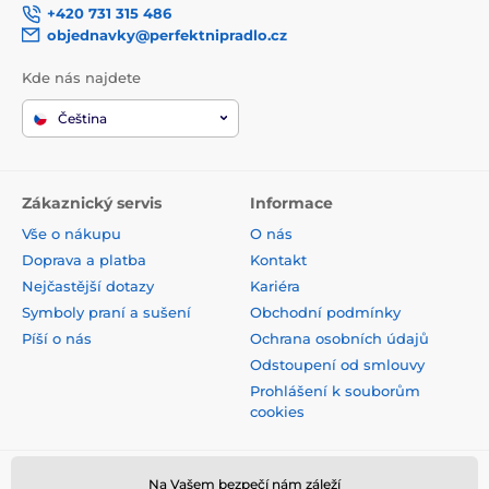
+420 731 315 486
objednavky@perfektnipradlo.cz
Kde nás najdete
Čeština
Zákaznický servis
Informace
Vše o nákupu
O nás
Doprava a platba
Kontakt
Nejčastější dotazy
Kariéra
Symboly praní a sušení
Obchodní podmínky
Píší o nás
Ochrana osobních údajů
Odstoupení od smlouvy
Prohlášení k souborům
cookies
Bezpečná platba kartou
Na Vašem bezpečí nám záleží