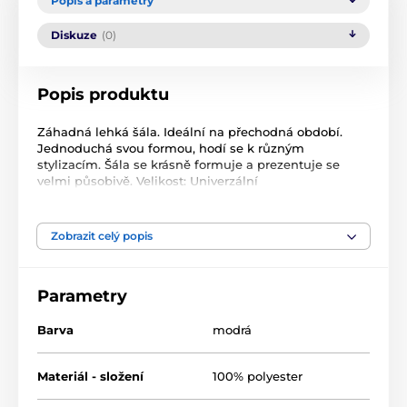
Popis a parametry
Diskuze
(0)
Popis produktu
Záhadná lehká šála. Ideální na přechodná období.
Jednoduchá svou formou, hodí se k různým
stylizacím. Šála se krásně formuje a prezentuje se
velmi působivě. Velikost: Univerzální
Materiál: 100% polyester
Šál s proužky
Barva: tmavomodrá
Zobrazit celý popis
Pohlaví: dámské
Šál
Původ
Parametry
Intrastat: 62 143 000 Materiál: polyester
Barva: modrá
Pohlaví: dámské
Barva
modrá
Materiál - složení
100% polyester