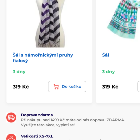
Šál s námořnickými pruhy
Šál
fialový
3 dny
3 dny
319 Kč
319 Kč
Do košíku
Doprava zdarma
Při nákupu nad 1499 Kč máte od nás dopravu ZDARMA.
Využijte této akce, vyplatí se!
Velikosti XS-7XL