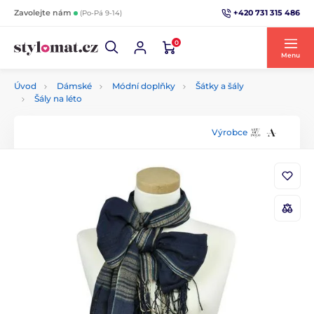
+420 731 315 486
Zavolejte nám
(Po-Pá 9-14)
0
Menu
Úvod
Dámské
Módní doplňky
Šátky a šály
Šály na léto
Výrobce