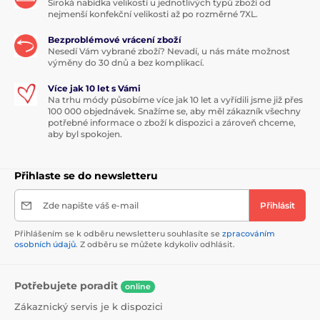
Široká nabídka velikostí u jednotlivých typů zboží od
nejmenší konfekční velikosti až po rozměrné 7XL.
Bezproblémové vrácení zboží
Nesedí Vám vybrané zboží? Nevadí, u nás máte možnost
výměny do 30 dnů a bez komplikací.
Více jak 10 let s Vámi
Na trhu módy působíme více jak 10 let a vyřídili jsme již přes
100 000 objednávek. Snažíme se, aby měl zákazník všechny
potřebné informace o zboží k dispozici a zároveň chceme,
aby byl spokojen.
Přihlaste se do newsletteru
Zde napište váš e-mail
Přihlásit
Přihlášením se k odběru newsletteru souhlasíte se
zpracováním
osobních údajů
. Z odběru se můžete kdykoliv odhlásit.
Potřebujete poradit
online
Zákaznický servis je k dispozici