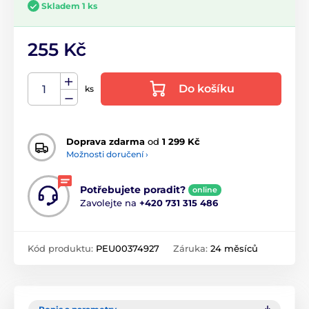
Skladem 1 ks
255 Kč
Do košíku
ks
Doprava zdarma
od
1 299 Kč
Možnosti doručení ›
Potřebujete poradit?
online
Zavolejte na
+420 731 315 486
Kód produktu:
PEU00374927
Záruka:
24 měsíců