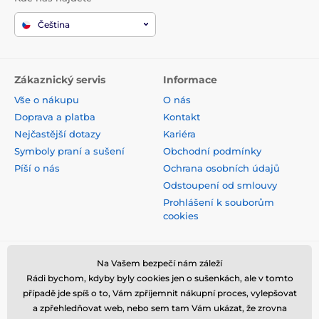
Čeština
Zákaznický servis
Informace
Vše o nákupu
O nás
Doprava a platba
Kontakt
Nejčastější dotazy
Kariéra
Symboly praní a sušení
Obchodní podmínky
Píší o nás
Ochrana osobních údajů
Odstoupení od smlouvy
Prohlášení k souborům
cookies
Bezpečná platba kartou
Na Vašem bezpečí nám záleží
Rádi bychom, kdyby byly cookies jen o sušenkách, ale v tomto
případě jde spíš o to, Vám zpříjemnit nákupní proces, vylepšovat
a zpřehledňovat web, nebo sem tam Vám ukázat, že zrovna