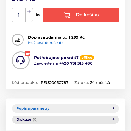
Do košíku
ks
Doprava zdarma
od
1 299 Kč
Možnosti doručení ›
Potřebujete poradit?
offline
Zavolejte na
+420 731 315 486
Kód produktu:
PEU00050787
Záruka:
24 měsíců
Popis a parametry
Diskuze
(0)