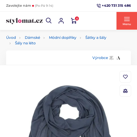
+420 731 315 486
Zavolejte nám
(Po-Pá 9-14)
0
Menu
Úvod
Dámské
Módní doplňky
Šátky a šály
Šály na léto
Výrobce