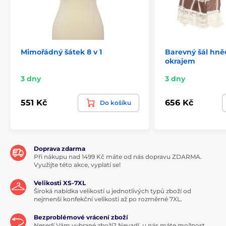
Mimořádný šátek 8 v 1
Barevný šál hně
okrajem
3 dny
3 dny
551 Kč
656 Kč
Do košíku
Doprava zdarma
Při nákupu nad 1499 Kč máte od nás dopravu ZDARMA.
Využijte této akce, vyplatí se!
Velikosti XS-7XL
Široká nabídka velikostí u jednotlivých typů zboží od
nejmenší konfekční velikosti až po rozměrné 7XL.
Bezproblémové vrácení zboží
Nesedí Vám vybrané zboží? Nevadí, u nás máte možnost