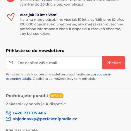
výměny do 30 dnů a bez komplikací.
Více jak 10 let s Vámi
Na trhu módy působíme více jak 10 let a vyřídili jsme již přes
100 000 objednávek. Snažíme se, aby měl zákazník všechny
potřebné informace o zboží k dispozici a zároveň chceme,
aby byl spokojen.
Přihlaste se do newsletteru
Zde napište váš e-mail
Přihlásit
Přihlášením se k odběru newsletteru souhlasíte se
zpracováním
osobních údajů
. Z odběru se můžete kdykoliv odhlásit.
Potřebujete poradit
offline
Zákaznický servis je k dispozici
+420 731 315 486
objednavky@perfektnipradlo.cz
Kde nás najdete