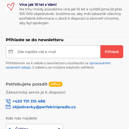
Více jak 10 let s Vámi
Na trhu módy působíme více jak 10 let a vyřídili jsme již přes
100 000 objednávek. Snažíme se, aby měl zákazník všechny
potřebné informace o zboží k dispozici a zároveň chceme,
aby byl spokojen.
Přihlaste se do newsletteru
Zde napište váš e-mail
Přihlásit
Přihlášením se k odběru newsletteru souhlasíte se
zpracováním
osobních údajů
. Z odběru se můžete kdykoliv odhlásit.
Potřebujete poradit
offline
Zákaznický servis je k dispozici
+420 731 315 486
objednavky@perfektnipradlo.cz
Kde nás najdete
Čeština