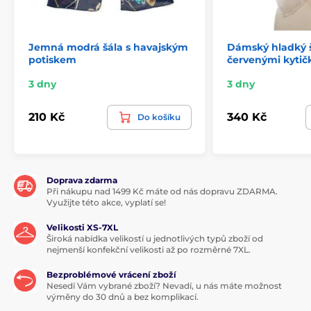
Jemná modrá šála s havajským
Dámský hladký šá
potiskem
červenými kytič
3 dny
3 dny
210 Kč
340 Kč
Do košíku
Doprava zdarma
Při nákupu nad 1499 Kč máte od nás dopravu ZDARMA.
Využijte této akce, vyplatí se!
Velikosti XS-7XL
Široká nabídka velikostí u jednotlivých typů zboží od
nejmenší konfekční velikosti až po rozměrné 7XL.
Bezproblémové vrácení zboží
Nesedí Vám vybrané zboží? Nevadí, u nás máte možnost
výměny do 30 dnů a bez komplikací.