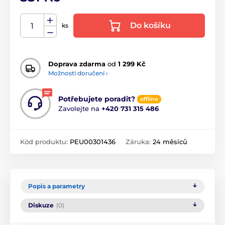
Do košíku
ks
Doprava zdarma
od
1 299 Kč
Možnosti doručení ›
Potřebujete poradit?
offline
Zavolejte na
+420 731 315 486
Kód produktu:
PEU00301436
Záruka:
24 měsíců
Popis a parametry
Diskuze
(0)