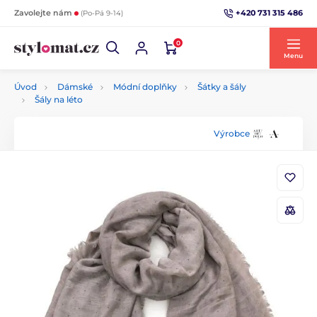
+420 731 315 486
Zavolejte nám
(Po-Pá 9-14)
0
Menu
Úvod
Dámské
Módní doplňky
Šátky a šály
Šály na léto
Výrobce