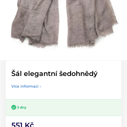
Šál elegantní šedohnědý
Více informací ›
3 dny
551 Kč