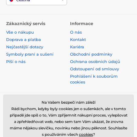
Zákaznický servis
Informace
Vše o nákupu
O nás
Doprava a platba
Kontakt
Nejčastější dotazy
Kariéra
Symboly praní a sušení
Obchodní podmínky
Píší o nás
Ochrana osobních údajů
Odstoupení od smlouvy
Prohlášení k souborům
cookies
Bezpečná platba kartou
Na Vašem bezpečí nám záleží
Rádi bychom, kdyby byly cookies jen o sušenkách, ale v tomto
případě jde spíš o to, Vám zpříjemnit nákupní proces, vylepšovat
a zpřehledňovat web, nebo sem tam Vám ukázat, že zrovna
máme nějakou slevičku, novinku nebo jinou pěknost. Souhlasíte
s používáním všech
cookies
?