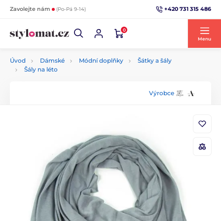
+420 731 315 486
Zavolejte nám
(Po-Pá 9-14)
0
Menu
Úvod
Dámské
Módní doplňky
Šátky a šály
Šály na léto
Výrobce