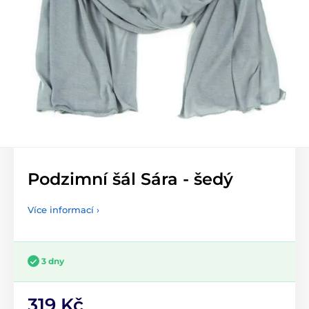
Podzimní šál Sára - šedý
Více informací ›
3 dny
319 Kč