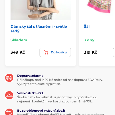
Dámský šál s třásněmi - světle
Šál
šedý
Skladem
3 dny
349 Kč
319 Kč
Do košíku
Doprava zdarma
Při nákupu nad 1499 Kč máte od nás dopravu ZDARMA.
Využijte této akce, vyplatí se!
Velikosti XS-7XL
Široká nabídka velikostí u jednotlivých typů zboží od
nejmenší konfekční velikosti až po rozměrné 7XL.
Bezproblémové vrácení zboží
Nesedí Vám vybrané zboží? Nevadí, u nás máte možnost