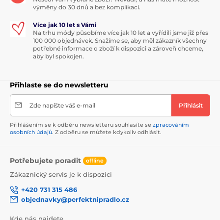
výměny do 30 dnů a bez komplikací.
Více jak 10 let s Vámi
Na trhu módy působíme více jak 10 let a vyřídili jsme již přes
100 000 objednávek. Snažíme se, aby měl zákazník všechny
potřebné informace o zboží k dispozici a zároveň chceme,
aby byl spokojen.
Přihlaste se do newsletteru
Zde napište váš e-mail
Přihlásit
Přihlášením se k odběru newsletteru souhlasíte se
zpracováním
osobních údajů
. Z odběru se můžete kdykoliv odhlásit.
Potřebujete poradit
offline
Zákaznický servis je k dispozici
+420 731 315 486
objednavky@perfektnipradlo.cz
Kde nás najdete