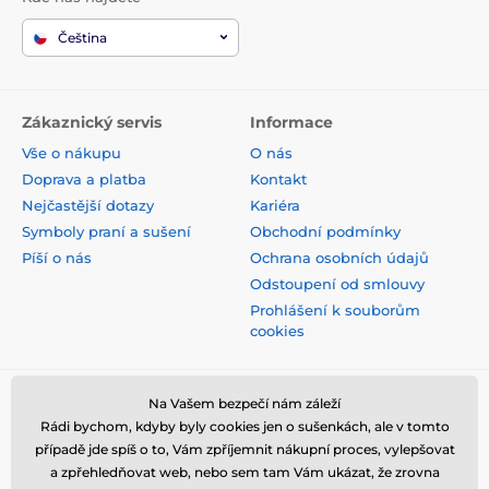
Čeština
Zákaznický servis
Informace
Vše o nákupu
O nás
Doprava a platba
Kontakt
Nejčastější dotazy
Kariéra
Symboly praní a sušení
Obchodní podmínky
Píší o nás
Ochrana osobních údajů
Odstoupení od smlouvy
Prohlášení k souborům
cookies
Bezpečná platba kartou
Na Vašem bezpečí nám záleží
Rádi bychom, kdyby byly cookies jen o sušenkách, ale v tomto
případě jde spíš o to, Vám zpříjemnit nákupní proces, vylepšovat
a zpřehledňovat web, nebo sem tam Vám ukázat, že zrovna