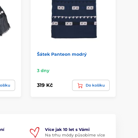
Šátek Panteon modrý
Šá
3 dny
Sk
319 Kč
29
ošíku
Do košíku
ní
Více jak 10 let s Vámi
Na trhu módy působíme více