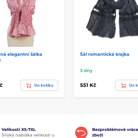
ná elegantní šálka
Šál romantická krajka
á
3 dny
č
551 Kč
Do košíku
Do k
Velikosti XS-7XL
Bezproblémové vráce
Široká nabídka velikostí u
zboží