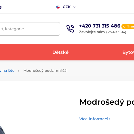
g
CZK
+420 731 315 486
offline
t, kategorie
Zavolejte nám
(Po-Pá 9-14)
Dětské
Bytov
y na léto
Modrošedý podzimní šál
Modrošedý po
Více informací ›