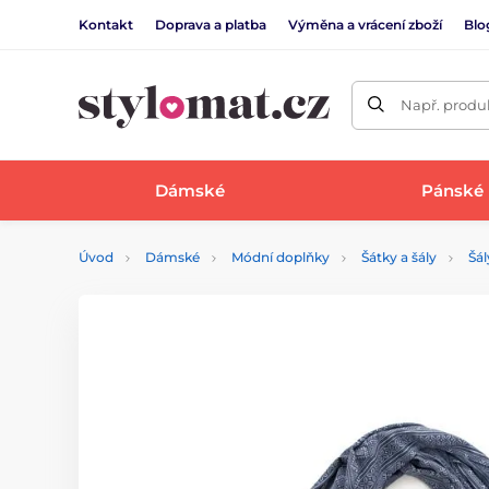
Kontakt
Doprava a platba
Výměna a vrácení zboží
Blo
Např. produk
Dámské
Pánské
Úvod
Dámské
Módní doplňky
Šátky a šály
Šál