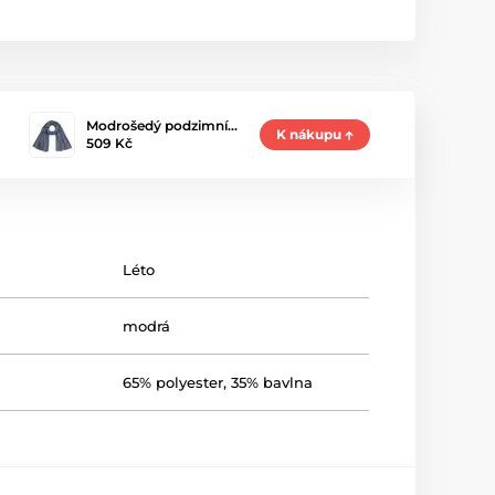
Modrošedý podzimní…
K nákupu
509 Kč
Léto
modrá
65% polyester, 35% bavlna