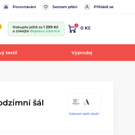
Porovnávání
Seznam přání
Přihlásit se
0
Nakupte ještě za
1 299 Kč
0 Kč
a získejte
dopravu zdarma
ý textil
Výprodej
dzimní šál
Zobrazit další zboží ›