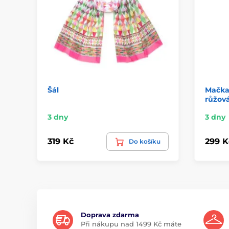
Šál
Mačka
růžov
3 dny
3 dny
319 Kč
299 K
Do košíku
Doprava zdarma
Při nákupu nad 1499 Kč máte