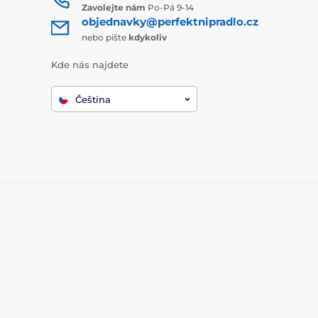
Zavolejte nám
Po-Pá 9-14
objednavky@perfektnipradlo.cz
nebo pište
kdykoliv
Kde nás najdete
Čeština