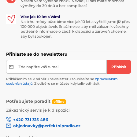
Nesedí Vám vybrané zboží? Nevadí, u nás máte možnost
výměny do 30 dnů a bez komplikací.
Více jak 10 let s Vámi
Na trhu módy působíme více jak 10 let a vyřídili jsme již přes
100 000 objednávek. Snažíme se, aby měl zákazník všechny
potřebné informace o zboží k dispozici a zároveň chceme,
aby byl spokojen.
Přihlaste se do newsletteru
Zde napište váš e-mail
Přihlásit
Přihlášením se k odběru newsletteru souhlasíte se
zpracováním
osobních údajů
. Z odběru se můžete kdykoliv odhlásit.
Potřebujete poradit
offline
Zákaznický servis je k dispozici
+420 731 315 486
objednavky@perfektnipradlo.cz