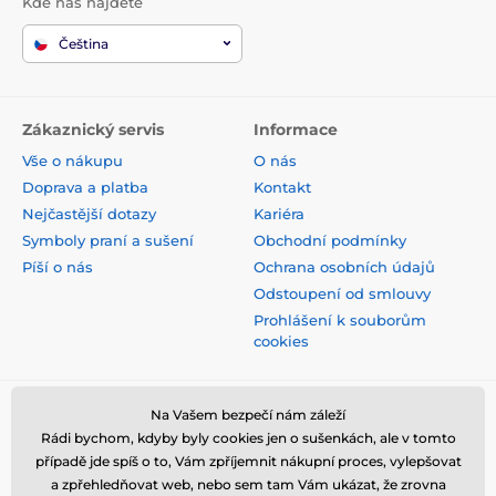
Kde nás najdete
Čeština
Zákaznický servis
Informace
Vše o nákupu
O nás
Doprava a platba
Kontakt
Nejčastější dotazy
Kariéra
Symboly praní a sušení
Obchodní podmínky
Píší o nás
Ochrana osobních údajů
Odstoupení od smlouvy
Prohlášení k souborům
cookies
Bezpečná platba kartou
Na Vašem bezpečí nám záleží
Rádi bychom, kdyby byly cookies jen o sušenkách, ale v tomto
případě jde spíš o to, Vám zpříjemnit nákupní proces, vylepšovat
a zpřehledňovat web, nebo sem tam Vám ukázat, že zrovna