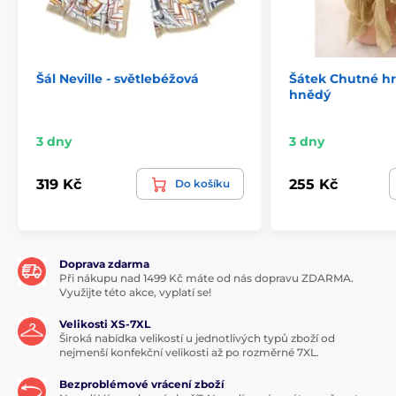
Šál Neville - světlebéžová
Šátek Chutné hr
hnědý
3 dny
3 dny
319 Kč
255 Kč
Do košíku
Doprava zdarma
Při nákupu nad 1499 Kč máte od nás dopravu ZDARMA.
Využijte této akce, vyplatí se!
Velikosti XS-7XL
Široká nabídka velikostí u jednotlivých typů zboží od
nejmenší konfekční velikosti až po rozměrné 7XL.
Bezproblémové vrácení zboží