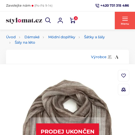
+420 731 315 486
Zavolejte nám
(Po-Pá 9-14)
0
Menu
Úvod
Dámské
Módní doplňky
Šátky a šály
Šály na léto
Výrobce
PRODEJ UKONČEN