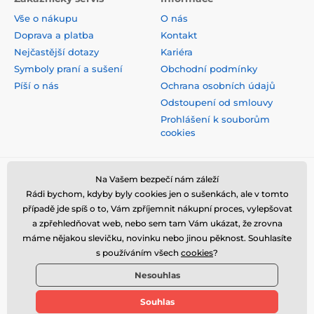
Vše o nákupu
O nás
Doprava a platba
Kontakt
Nejčastější dotazy
Kariéra
Symboly praní a sušení
Obchodní podmínky
Píší o nás
Ochrana osobních údajů
Odstoupení od smlouvy
Prohlášení k souborům
cookies
Bezpečná platba kartou
Na Vašem bezpečí nám záleží
Rádi bychom, kdyby byly cookies jen o sušenkách, ale v tomto
případě jde spíš o to, Vám zpříjemnit nákupní proces, vylepšovat
a zpřehledňovat web, nebo sem tam Vám ukázat, že zrovna
máme nějakou slevičku, novinku nebo jinou pěknost. Souhlasíte
s používáním všech
cookies
?
Nesouhlas
Souhlas
© 2026 www.stylomat.cz ⦁ E-shop vytvořila
SIMPLIA.cz