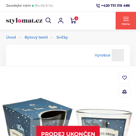
+420 731 315 486
Zavolejte nám
(Po-Pá 9-14)
0
Menu
Úvod
Bytový textil
Svíčky
Výrobce
PRODEJ UKONČEN