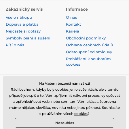
Zákaznický servis
Informace
Vše o nákupu
O nás
Doprava a platba
Kontakt
Nejčastější dotazy
Kariéra
Symboly praní a sušení
Obchodní podmínky
Píší o nás
Ochrana osobních údajů
Odstoupení od smlouvy
Prohlášení k souborům
cookies
Bezpečná platba kartou
Na Vašem bezpečí nám záleží
Rádi bychom, kdyby byly cookies jen o sušenkách, ale v tomto
případě jde spíš o to, Vám zpříjemnit nákupní proces, vylepšovat
a zpřehledňovat web, nebo sem tam Vám ukázat, že zrovna
máme nějakou slevičku, novinku nebo jinou pěknost. Souhlasíte
s používáním všech
cookies
?
Nesouhlas