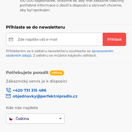
100 000 objednávek. Snažíme se, aby měl zákazník všechny
potřebné informace o zboží k dispozici a zároveň chceme,
aby byl spokojen.
Přihlaste se do newsletteru
Zde napište váš e-mail
Přihlásit
Přihlášením se k odběru newsletteru souhlasíte se
zpracováním
osobních údajů
. Z odběru se můžete kdykoliv odhlásit.
Potřebujete poradit
offline
Zákaznický servis je k dispozici
+420 731 315 486
objednavky@perfektnipradlo.cz
Kde nás najdete
Čeština