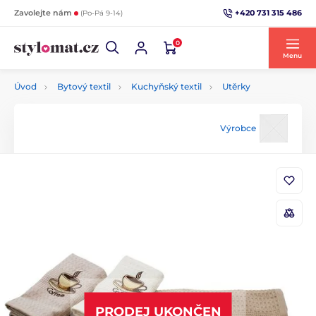
+420 731 315 486
Zavolejte nám
(Po-Pá 9-14)
0
Menu
Úvod
Bytový textil
Kuchyňský textil
Utěrky
Výrobce
PRODEJ UKONČEN