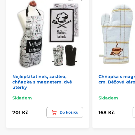
Nejlepší tatínek, zástěra,
Chňapka s magn
chňapka s magnetem, dvě
cm, Béžové káro
utěrky
Skladem
Skladem
701 Kč
168 Kč
Do košíku