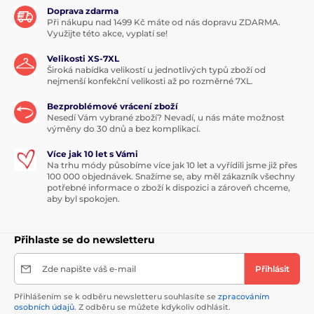
Doprava zdarma
Při nákupu nad 1499 Kč máte od nás dopravu ZDARMA.
Využijte této akce, vyplatí se!
Velikosti XS-7XL
Široká nabídka velikostí u jednotlivých typů zboží od
nejmenší konfekční velikosti až po rozměrné 7XL.
Bezproblémové vrácení zboží
Nesedí Vám vybrané zboží? Nevadí, u nás máte možnost
výměny do 30 dnů a bez komplikací.
Více jak 10 let s Vámi
Na trhu módy působíme více jak 10 let a vyřídili jsme již přes
100 000 objednávek. Snažíme se, aby měl zákazník všechny
potřebné informace o zboží k dispozici a zároveň chceme,
aby byl spokojen.
Přihlaste se do newsletteru
Zde napište váš e-mail
Přihlásit
Přihlášením se k odběru newsletteru souhlasíte se
zpracováním
osobních údajů
. Z odběru se můžete kdykoliv odhlásit.